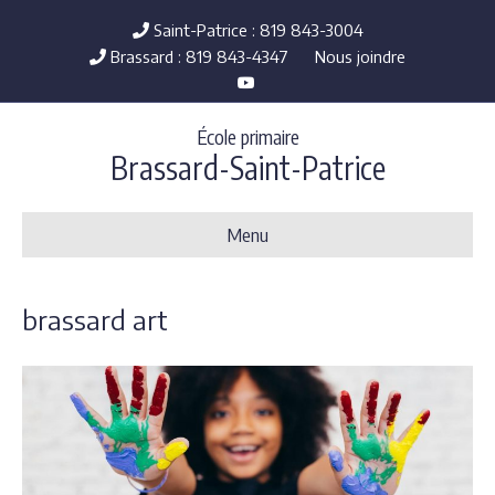
Saint-Patrice : 819 843-3004
Brassard : 819 843-4347
Nous joindre
Y
o
u
t
École primaire
u
b
Brassard-Saint-Patrice
e
Menu
brassard art