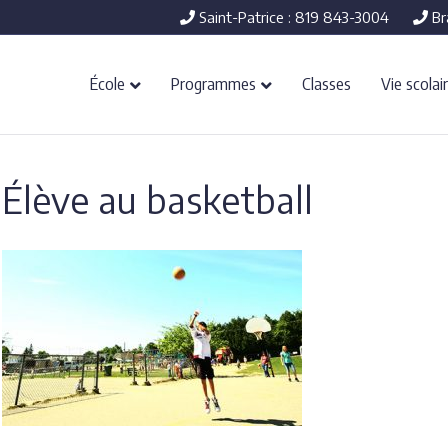
Saint-Patrice : 819 843-3004
Br
École
Programmes
Classes
Vie scolai
Élève au basketball