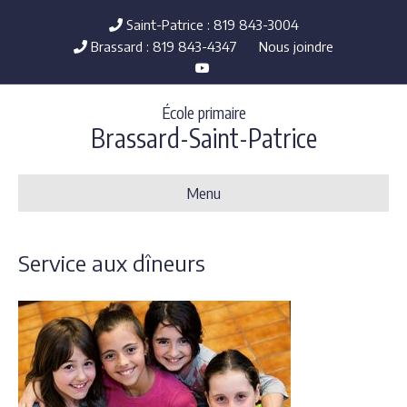
Saint-Patrice : 819 843-3004
Brassard : 819 843-4347
Nous joindre
Y
o
u
t
École primaire
u
b
Brassard-Saint-Patrice
e
Menu
Service aux dîneurs