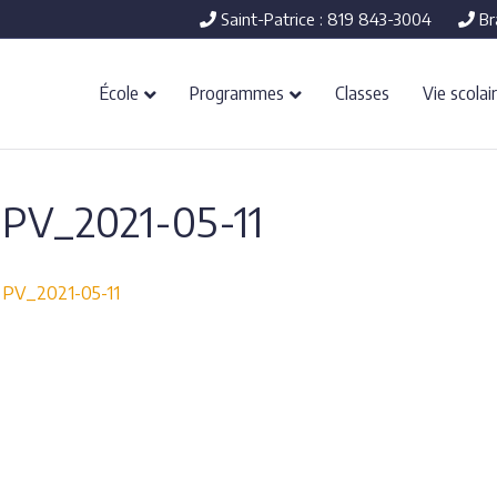
Saint-Patrice : 819 843-3004
Br
École
Programmes
Classes
Vie scolai
PV_2021-05-11
PV_2021-05-11