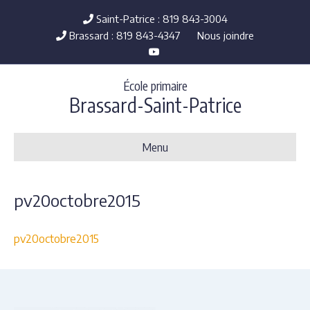
Saint-Patrice : 819 843-3004
Brassard : 819 843-4347
Nous joindre
Y
o
u
t
École primaire
u
b
Brassard-Saint-Patrice
e
Menu
pv20octobre2015
pv20octobre2015