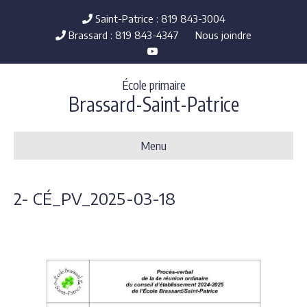
Saint-Patrice : 819 843-3004
Brassard : 819 843-4347
Nous joindre
Y
o
u
t
École primaire
u
b
Brassard-Saint-Patrice
e
Menu
2- CÉ_PV_2025-03-18