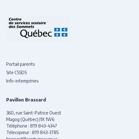
Portail parents
Site CSSDS
Info-intempéries
Pavillon Brassard
360, rue Saint-Patrice Ouest
Magog (Québec) J1X 1W6
Téléphone :
819 843-4347
Télecopieur :
819 843-3785
brassard@cssds.gouv.qc.ca